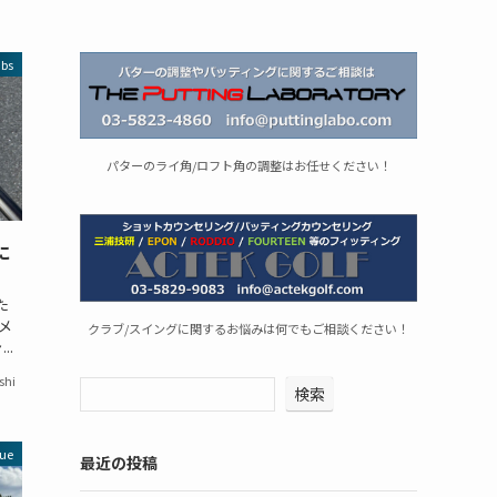
ubs
パターのライ角/ロフト角の調整はお任せください！
に
た
メ
クラブ/スイングに関するお悩みは何でもご相談ください！
..
shi
検索
ue
最近の投稿