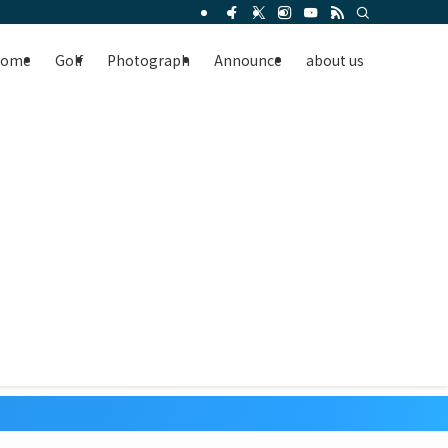
Home
Golf
Photograph
Announce
about us