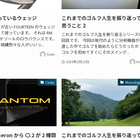
っているウェッジ
これまでのゴルフ人生を振り返っ
思うこと 2
古い FOURTEEN のウェッジ
て使っています。 それは RM
これまでのゴルフ人生を振り返るシリーズの
でワイドソールのロウバウンスです。
回目です。 今回は現代のように分析機器が
結構色々な人がいいっ...
達した中でゴルフを始めたらどうだったか
コルフを初めてすぐにそのスイング...
toshi
2025年2月13日
to
Clubs
Monolog
meron から 〇.2 が 2 種類
これまでのゴルフ人生を振り返っ