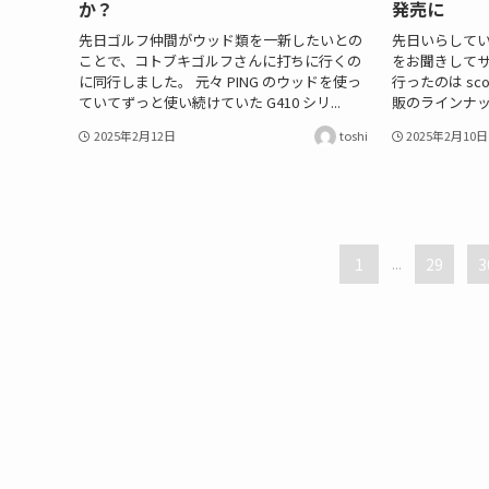
か？
発売に
先日ゴルフ仲間がウッド類を一新したいとの
先日いらしてい
ことで、コトブキゴルフさんに打ちに行くの
をお聞きしてサ
に同行しました。 元々 PING のウッドを使っ
行ったのは sco
ていてずっと使い続けていた G410 シリ...
販のラインナッ
2025年2月12日
toshi
2025年2月10日
1
...
29
3