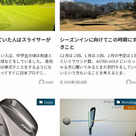
ていた人はスライサーが
シーズンインに向けてこの時期に
きこと
といえば、中学生の頃は剣道と
12 月は 2 回、1 月は 3 回、2 月の予定は 1 
球などをしていました。 高校
というラウンド数。 ACTEK GOLF にいら
らは硬式テニスをするようにな
ゃる方に聞いてみるとまだ初打ちをしてい
ってすぐに日本プロテニ...
いという方もいることを考えるとま...
toshi
2025年2月18日
to
Clubs
Monolog