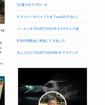
52 度でのアプローチ
ドライバーのシャフトを TourAD FI-6x に
ノーメッキ FOURTEEN FR-5 3ラウンド目
すべ
8 月の研修会に参加してきました
回
っし
な
久しぶりに FOURTEEN RM-B でラウンド
shi
ue