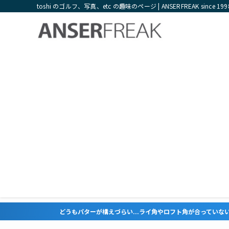
toshi のゴルフ、写真、etc の趣味のページ | ANSERFREAK since 199
どうもパターが構えづらい...ライ角やロフト角が合っていない気がするという方は