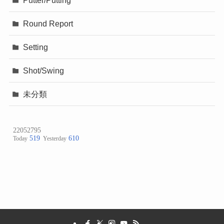
Round Report
Setting
Shot/Swing
未分類