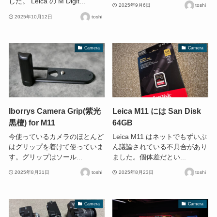
した。 Leica の M Digit...
2025年9月6日
toshi
2025年10月12日
toshi
Camera
Camera
Iborrys Camera Grip(紫光
Leica M11 には San Disk
黒檀) for M11
64GB
今使っているカメラのほとんど
Leica M11 はネットでもずいぶ
はグリップを着けて使っていま
ん議論されている不具合があり
す。グリップはソール...
ました。個体差だとい...
2025年8月31日
toshi
2025年8月23日
toshi
Camera
Camera