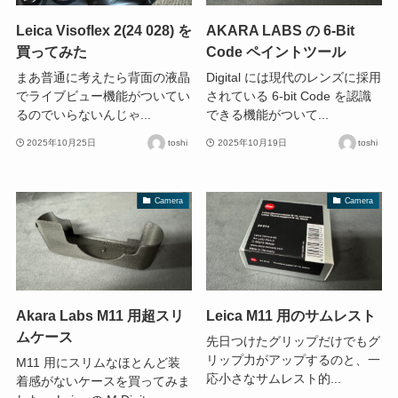
Leica Visoflex 2(24 028) を
AKARA LABS の 6-Bit
買ってみた
Code ペイントツール
まあ普通に考えたら背面の液晶
Digital には現代のレンズに採用
でライブビュー機能がついてい
されている 6-bit Code を認識
るのでいらないんじゃ...
できる機能がついて...
2025年10月25日
toshi
2025年10月19日
toshi
Camera
Camera
Akara Labs M11 用超スリ
Leica M11 用のサムレスト
ムケース
先日つけたグリップだけでもグ
リップ力がアップするのと、一
M11 用にスリムなほとんど装
応小さなサムレスト的...
着感がないケースを買ってみま