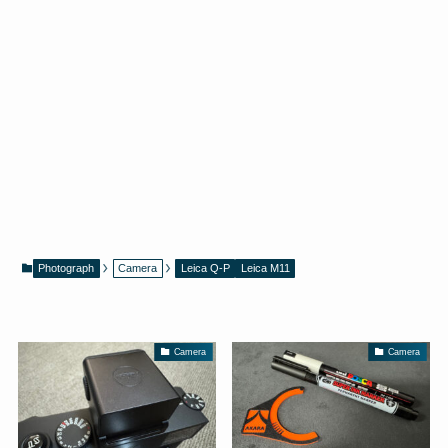
Photograph
Camera
Leica Q-P
Leica M11
Camera
Camera