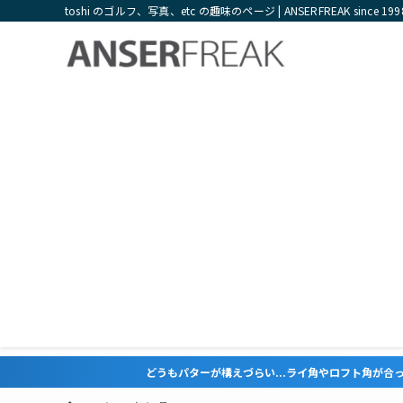
toshi のゴルフ、写真、etc の趣味のページ | ANSERFREAK since 199
どうもパターが構えづらい...ライ角やロフト角が合っていない気がすると