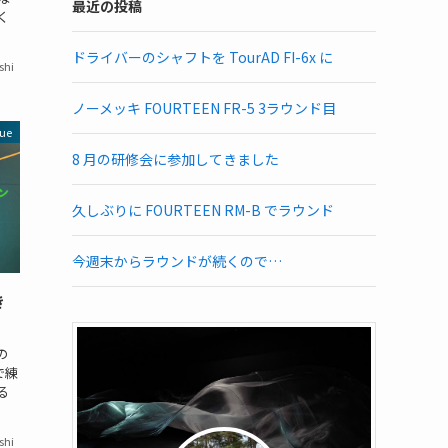
最近の投稿
く
ドライバーのシャフトを TourAD FI-6x に
shi
ノーメッキ FOURTEEN FR-5 3ラウンド目
ue
8 月の研修会に参加してきました
久しぶりに FOURTEEN RM-B でラウンド
今週末からラウンドが続くので…
き
の
で練
る
shi