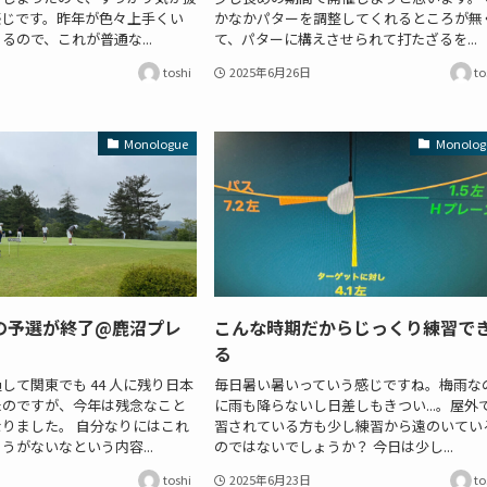
感じです。昨年が色々上手くい
かなかパターを調整してくれるところが無
るので、これが普通な...
て、パターに構えさせられて打たざるを...
toshi
2025年6月26日
to
Monologue
Monolog
の予選が終了@鹿沼プレ
こんな時期だからじっくり練習で
る
して関東でも 44 人に残り日本
毎日暑い暑いっていう感じですね。梅雨な
たのですが、今年は残念なこと
に雨も降らないし日差しもきつい...。屋外
りました。 自分なりにはこれ
習されている方も少し練習から遠のいてい
うがないなという内容...
のではないでしょうか？ 今日は少し...
toshi
2025年6月23日
to