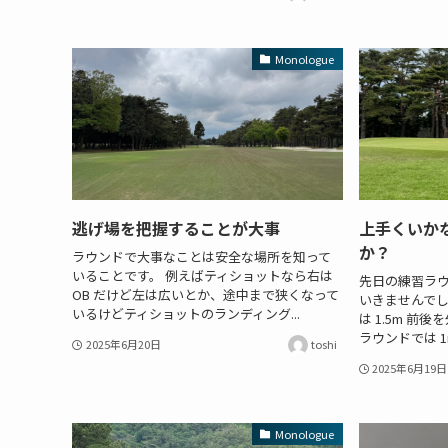
Monologue
逃げ場を把握することが大事
上手くいか
か？
ラウンドで大事なことは安全な場所を知って
いることです。 例えばティショットなら右は
先日の練習ラ
OB だけど左は広いとか、途中まで狭くなって
いきませんでし
いるけどティショットのランディング...
は 1.5m 前
ラウンドでは 1
2025年6月20日
toshi
2025年6月19日
Monologue