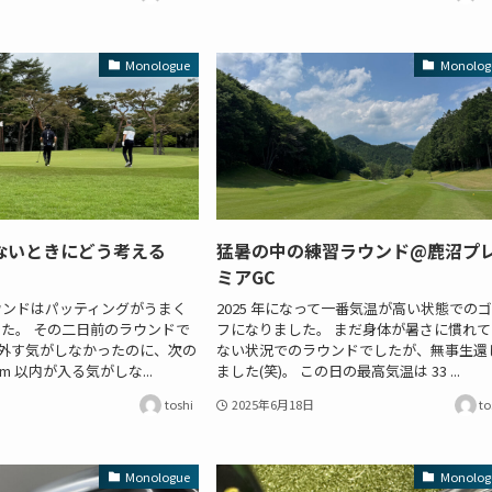
Monologue
Monolog
ないときにどう考える
猛暑の中の練習ラウンド@鹿沼プ
ミアGC
ウンドはパッティングがうまく
2025 年になって一番気温が高い状態での
た。 その二日前のラウンドで
フになりました。 まだ身体が暑さに慣れて
後を外す気がしなかったのに、次の
ない状況でのラウンドでしたが、無事生還
m 以内が入る気がしな...
ました(笑)。 この日の最高気温は 33 ...
toshi
2025年6月18日
to
Monologue
Monolog