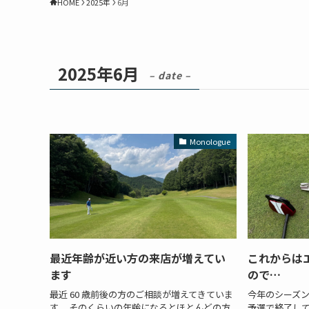
HOME
2025年
6月
2025年6月
– date –
Monologue
最近年齢が近い方の来店が増えてい
これからは
ます
ので…
最近 60 歳前後の方のご相談が増えてきていま
今年のシーズ
す。 そのくらいの年齢になるとほとんどの方
予選で終了し