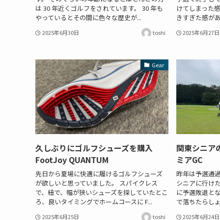
は 30 年近くゴルフをされています。 30 年も
けてしまった
やっているとその間に色々な歴史が...
きすぎた感があ
2025年6月30日
toshi
2025年6月27日
Gear
久しぶりにゴルフシューズを購入
関東シニア
FootJoy QUANTUM
ミアGC
先日から夏場に快適に履けるゴルフシューズ
昨年は予選通過
が欲しいと思っていました。 スパイクレス
シニアに行け
で、紐で、幅が狭いシューズを探していたとこ
に予選敗退とな
ろ、良いタイミングでホームコースに F...
で落ちたらしょ
2025年6月25日
toshi
2025年6月24日