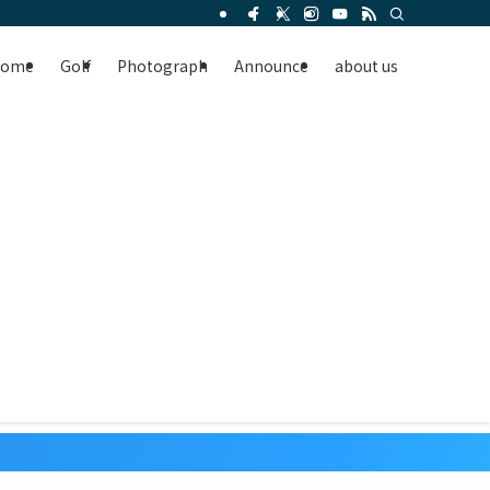
Home
Golf
Photograph
Announce
about us