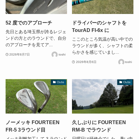
52 度でのアプローチ
ドライバーのシャフトを
TourAD FI-6x に
先日とある埼玉県が誇るレジェ
ンドの方とのラウンドで、自分
ここのところ気温が高い中での
のアプローチを見てア...
ラウンドが多く、シャフトの柔
らかさを感じていまし...
2026年8月7日
toshi
2026年8月6日
toshi
Clubs
Clubs
ノーメッキ FOURTEEN
久しぶりに FOURTEEN
FR-5 3ラウンド目
RM-B でラウンド
メッキ剥離加工して 3 ラウンド
日曜日は研修会でした。暑い中