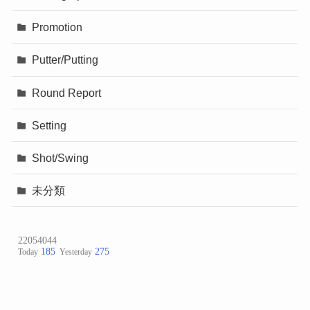
Promotion
Putter/Putting
Round Report
Setting
Shot/Swing
未分類