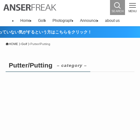
SEARCH
MENU
Home
Golf
Photograph
Announce
about us
ない気がするという方はこちらをクリック！
HOME
Golf
Putter/Putting
Putter/Putting
– category –