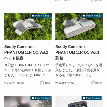
2026年7月13日
toshi
Putter/Putting
Putter/Putting
Scotty Cameron
Scotty Cameron
PHANTOM 11R OC Vol.2
PHANTOM 11R OC Vol.1
ヘッド観察
到着
今日は PHANTOM 11R OC の
予定通り久しぶりにパターを購
ヘッド部分を細かく観察してみ
入しました。 競技日程も夏が
ました。 ヘッドはT6061ア...
来る前に早々終わってし...
2026年7月10日
toshi
2026年7月9日
toshi
Putter/Putting
Putter/Putting