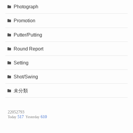
Photograph
Promotion
Putter/Putting
Round Report
Setting
Shot/Swing
未分類