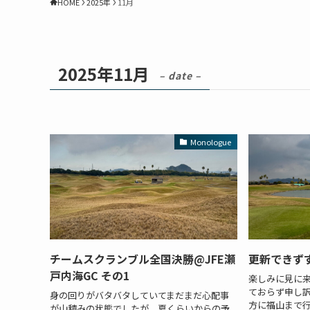
HOME
2025年
11月
2025年11月
– date –
Monologue
チームスクランブル全国決勝@JFE瀬
更新できず
戸内海GC その1
楽しみに見に
ておらず申し訳
身の回りがバタバタしていてまだまだ心配事
方に福山まで行
が山積みの状態でしたが、夏くらいからの予