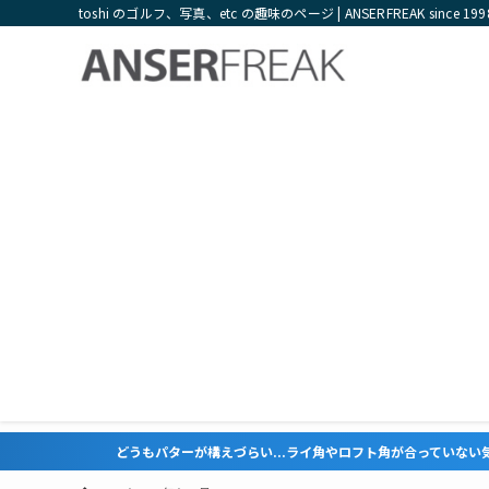
toshi のゴルフ、写真、etc の趣味のページ | ANSERFREAK since 199
もパターが構えづらい...ライ角やロフト角が合っていない気がするという方はこち