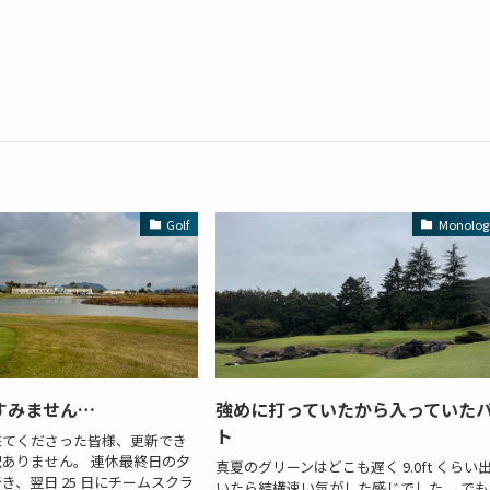
Golf
Monolog
すみません…
強めに打っていたから入っていた
ト
来てくださった皆様、更新でき
ありません。 連休最終日の夕
真夏のグリーンはどこも遅く 9.0ft くらい
き、翌日 25 日にチームスクラ
いたら結構速い気がした感じでした。 でも