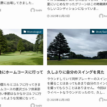
勝に出場してきました...
夏にいじめなかったグリーンはこの時期素
らしいコンディションになっていま...
日
toshi
2025年11月25日
to
Monologue
Shot/Swi
換にホームコースに行って
久しぶりに自分のスイングを見た
ラウンドしていて同伴プレーヤーのスイン
を撮ることはあってもあまり自分のスイン
仲間たちとゴルフに行ってきま
を撮ってもらうことはありません。 今回は
ームコースの唐沢ゴルフ倶楽部
ライベートなラウンドだったので、久し...
良い季節はなかなかゴルフに行
ったような気候になって...
2025年11月19日
to
日
toshi