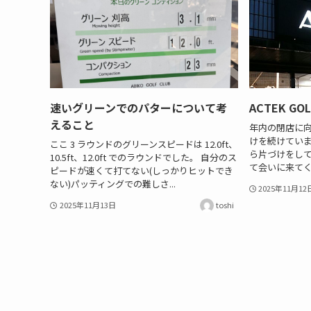
速いグリーンでのパターについて考
ACTEK GO
えること
年内の閉店に
けを続けていま
ここ 3 ラウンドのグリーンスピードは 12.0ft、
ら片づけをし
10.5ft、12.0ft でのラウンドでした。 自分のス
て会いに来てく
ピードが速くて打てない(しっかりヒットでき
ない)パッティングでの難しさ...
2025年11月12
2025年11月13日
toshi