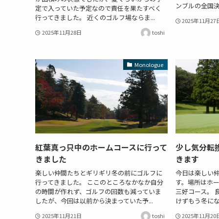
ンブルの全国決
定で入っていた予定なので責任を果たすべく
行ってきました。 近くのゴルフ場ならま...
2025年11月27
2025年11月28日
toshi
Monologue
紅葉真っ只中のホームコースに行って
少し気分転
きました
きます
楽しい仲間たちとギリギリ冬の前にゴルフに
今日は楽しい
行ってきました。 ここのところなかなか自分
す。場所はホ
の時間が作れず、ゴルフの回数も減っていま
三好コース。 
したが、今回は以前から決まっていた予...
けずもう冬にな
2025年11月21日
toshi
2025年11月20