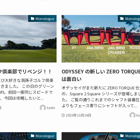
Monologue
Monolog
フ倶楽部でリベンジ！！
ODYSSEY の新しい ZERO TORQU
は面白い
再び大好きな我孫子ゴルフ倶楽
きました。 この日のグリーン
オデッセイがまた新たに ZERO TORQUE 
.0ft。前回一度同じスピードで
の、Square 2 Square シリーズが登場しま
、今回は攻略したいと...
た。 ご覧の通りこれまでのシャフト装着位
よりもフェース寄りにシャフトが入って...
日
toshi
2025年11月14日
to
Monologue
Monolog