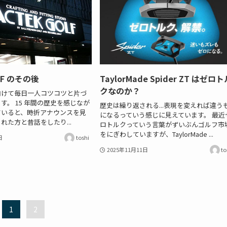
LF のその後
TaylorMade Spider ZT はゼロ
クなのか？
向けて毎日一人コツコツと片づ
す。 15 年間の歴史を感じなが
歴史は繰り返される...表現を変えれば違う
ていると、時折アナウンスを見
になるっていう感じに見えています。 最近
れた方と昔話をしたり...
ロトルクっていう言葉がずいぶんゴルフ市
をにぎわしていますが、TaylorMade ...
日
toshi
2025年11月11日
to
1
2