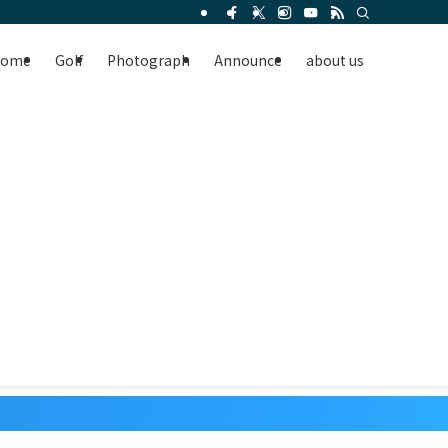
Home
Golf
Photograph
Announce
about us