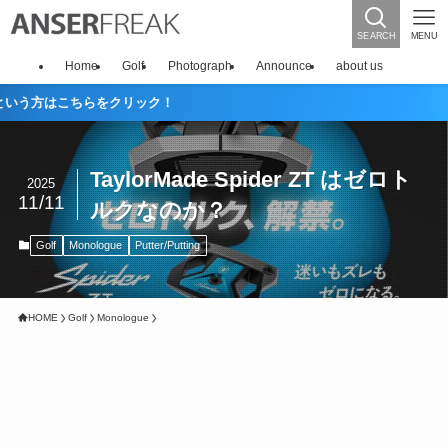
SEARCH
MENU
Home
Golf
Photograph
Announce
about us
どうも
TaylorMade Spider ZT はゼロト
2025
11/11
ルクなのか？
Golf
Monologue
Putter/Putting
HOME
Golf
Monologue