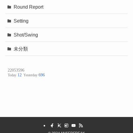
Round Report
Setting
Shot/Swing
未分類