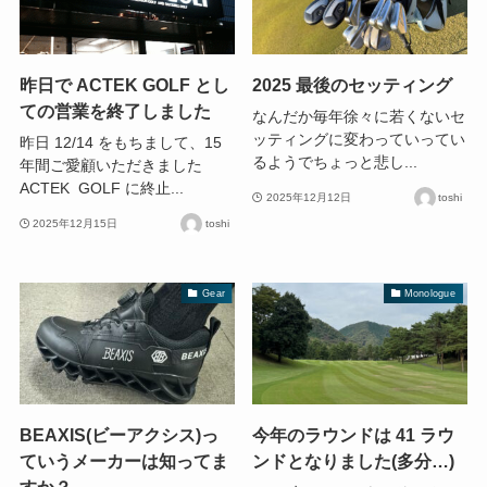
昨日で ACTEK GOLF とし
2025 最後のセッティング
ての営業を終了しました
なんだか毎年徐々に若くないセ
ッティングに変わっていってい
昨日 12/14 をもちまして、15
るようでちょっと悲し...
年間ご愛顧いただきました
ACTEK GOLF に終止...
2025年12月12日
toshi
2025年12月15日
toshi
Gear
Monologue
BEAXIS(ビーアクシス)っ
今年のラウンドは 41 ラウ
ていうメーカーは知ってま
ンドとなりました(多分…)
すか？