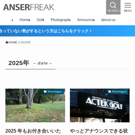
SEARCH
MENU
Home
Golf
Photograph
Announce
about us
いない気がするという方はこちらをクリック！
HOME
2025年
2025年
– date –
Monologue
Monologue
2025 年もお付き合いいた
やっとアナウンスできる状