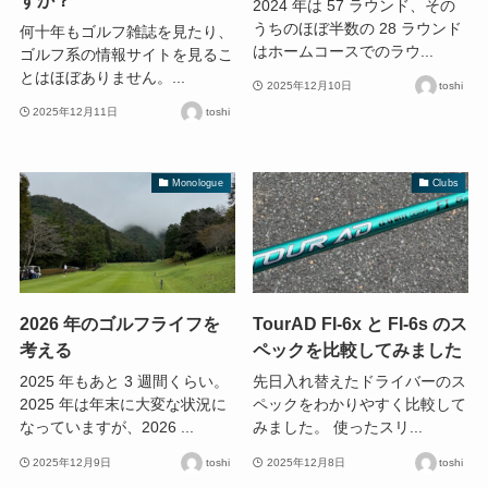
2024 年は 57 ラウンド、その
うちのほぼ半数の 28 ラウンド
何十年もゴルフ雑誌を見たり、
はホームコースでのラウ...
ゴルフ系の情報サイトを見るこ
とはほぼありません。...
2025年12月10日
toshi
2025年12月11日
toshi
Monologue
Clubs
2026 年のゴルフライフを
TourAD FI-6x と FI-6s のス
考える
ペックを比較してみました
2025 年もあと 3 週間くらい。
先日入れ替えたドライバーのス
2025 年は年末に大変な状況に
ペックをわかりやすく比較して
なっていますが、2026 ...
みました。 使ったスリ...
2025年12月9日
toshi
2025年12月8日
toshi