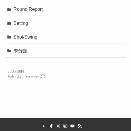
Round Report
Setting
Shot/Swing
未分類