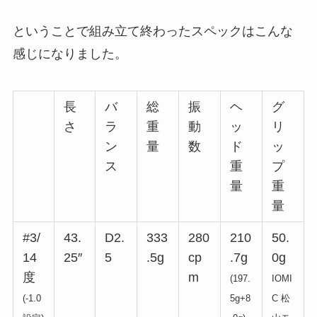
ということで組み立て終わったスペックはこんな
感じになりました。
長
バ
総
振
ヘ
グ
さ
ラ
重
動
ッ
リ
ン
量
数
ド
ッ
ス
重
プ
量
重
量
#3/
43.
D2.
333
280
210
50.
14
25″
5
.5g
cp
.7g
0g
度
m
(197.
IOMI
(-1.0
5g+8
C 松