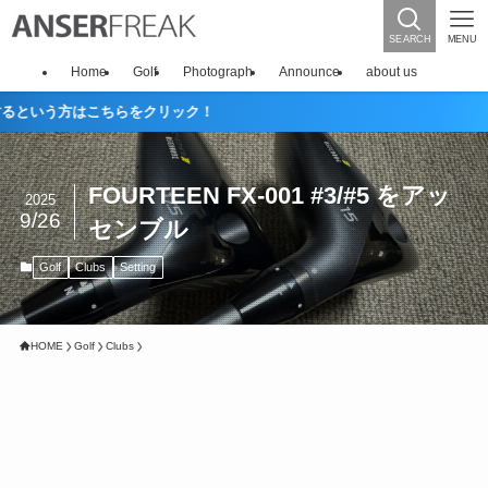
SEARCH
MENU
Home
Golf
Photograph
Announce
about us
FOURTEEN FX-001 #3/#5 をアッ
2025
9/26
センブル
Golf
Clubs
Setting
HOME
Golf
Clubs