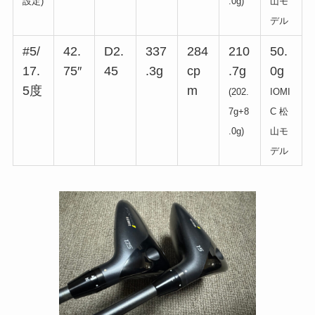
設定)
.0g)
山モ
デル
#5/
42.
D2.
337
284
210
50.
17.
75″
45
.3g
cp
.7g
0g
5度
m
(202.
IOMI
7g+8
C 松
.0g)
山モ
デル