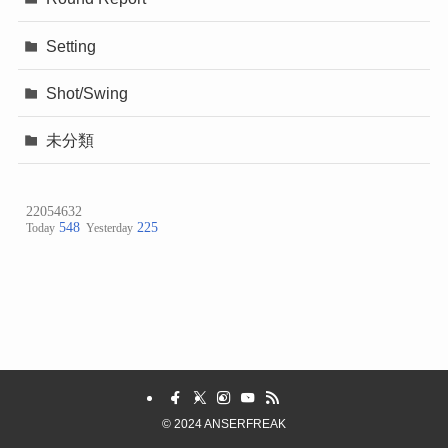
Setting
Shot/Swing
未分類
©
2024 ANSERFREAK