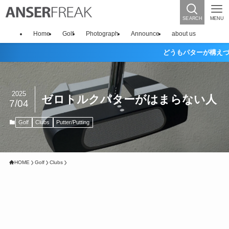
SEARCH
MENU
Home
Golf
Photograph
Announce
about us
どうもパターが構えづらい...
2025
ゼロトルクパターがはまらない人
7/04
Golf
Clubs
Putter/Putting
HOME
Golf
Clubs