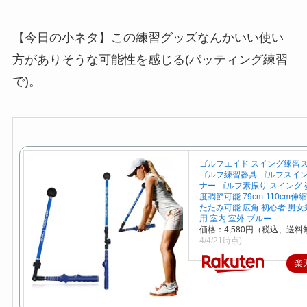
【今日の小ネタ】この練習グッズなんかいい使い
方がありそうな可能性を感じる(パッティング練習
で)。
ゴルフエイド スイング練習
ゴルフ練習器具 ゴルフスイ
ナー ゴルフ素振り スイング 
度調節可能 79cm-110cm伸
たたみ可能 広角 初心者 男女
用 室内 室外 ブルー
価格：4,580円（税込、送料
4/4/21時点)
楽