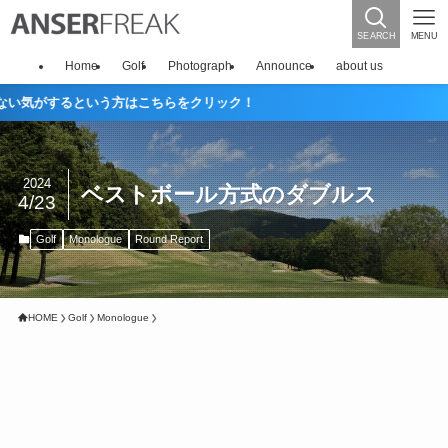
SEARCH
MENU
Home
Golf
Photograph
Announce
about us
るという方はこちらをクリック！
2024
ベストボール方式のダブルス
4/23
Golf
Monologue
Round Report
HOME
Golf
Monologue