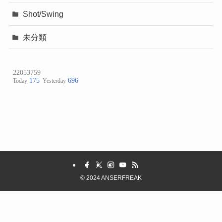
Shot/Swing
未分類
©
2024 ANSERFREAK