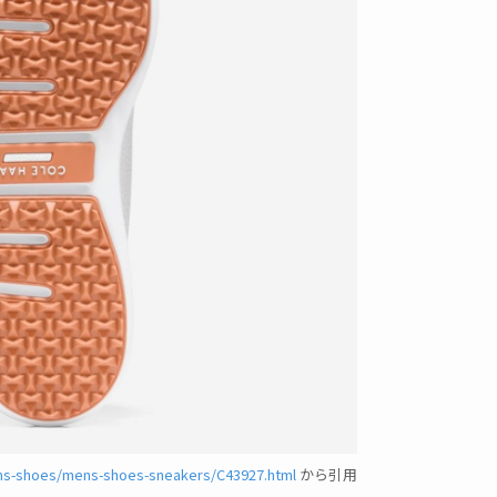
ns-shoes/mens-shoes-sneakers/C43927.html
から引用