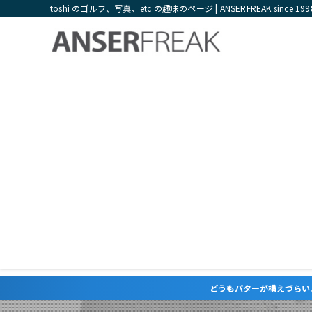
toshi のゴルフ、写真、etc の趣味のページ | ANSERFREAK since 199
どうもパターが構えづらい...ライ角やロフト角