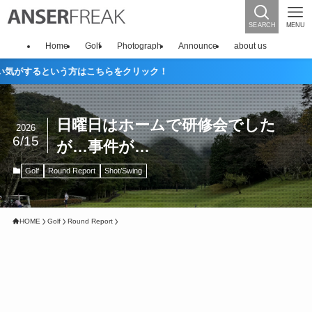
SEARCH
MENU
Home
Golf
Photograph
Announce
about us
るという方はこちらをクリック！
日曜日はホームで研修会でした
2026
6/15
が…事件が…
Golf
Round Report
Shot/Swing
HOME
Golf
Round Report