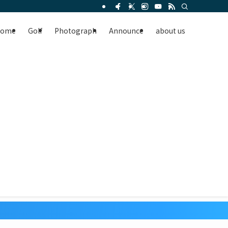
Home
Golf
Photograph
Announce
about us