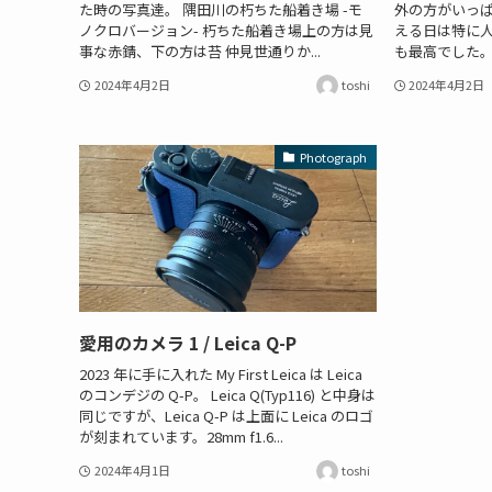
た時の写真達。 隅田川の朽ちた船着き場 -モ
外の方がいっ
ノクロバージョン- 朽ちた船着き場上の方は見
える日は特に
事な赤錆、下の方は苔 仲見世通りか...
も最高でした
2024年4月2日
toshi
2024年4月2日
Photograph
愛用のカメラ 1 / Leica Q-P
2023 年に手に入れた My First Leica は Leica
のコンデジの Q-P。 Leica Q(Typ116) と中身は
同じですが、Leica Q-P は上面に Leica のロゴ
が刻まれています。28mm f1.6...
2024年4月1日
toshi