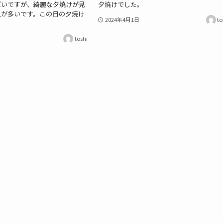
ぱいですが、綺麗な夕焼けが見
夕焼けでした。
人が多いです。この日の夕焼け
2024年4月1日
to
。
toshi