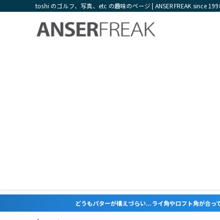
toshi のゴルフ、写真、etc の趣味のページ | ANSERFREAK since 199
どうもパターが構えづらい...ライ角やロフト角が合っていない気がする