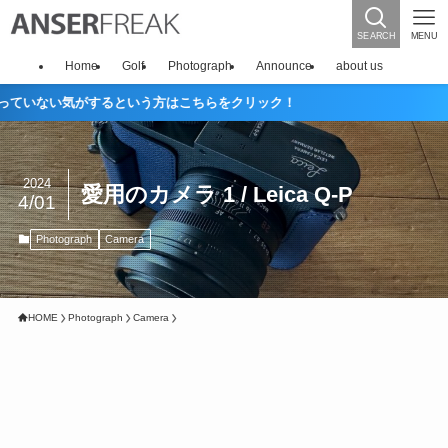
SEARCH
MENU
Home
Golf
Photograph
Announce
about us
ない気がするという方はこちらをクリック！
2024
愛用のカメラ 1 / Leica Q-P
4/01
Photograph
Camera
HOME
Photograph
Camera