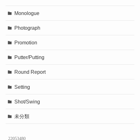
Monologue
Photograph
Promotion
Putter/Putting
Round Report
Setting
Shot/Swing
未分類