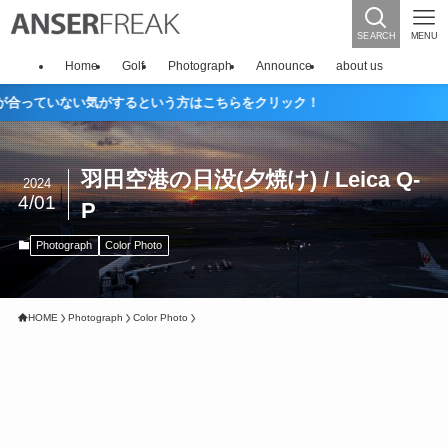
SEARCH
MENU
Home
Golf
Photograph
Announce
about us
っていない気がするという方はこちらをクリック！
羽田空港の日没(夕焼け) / Leica Q-
2024
4/01
P
Photograph
Color Photo
HOME
Photograph
Color Photo