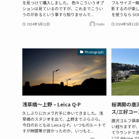
を見つけて購入しました。 色々こういうオプ
フルサイズ一眼
ションは見ているのですが、これまでこうい
影するのが楽
うのがあるという事すら知りませんで...
を使うなら SON
2024年5月12日
toshi
2024年5月11日
Photograph
浅草橋～上野 – Leica Q-P
桜満開の唐
ス/三好コー
久しぶりにカメラ片手に歩いてきました。浅
草橋のスタジオを出て、上野までぶらぶら。
唐沢ゴルフ俱楽
今日のおともは Leica Q-P。いつものルートで
い経ちますが
すが時間帯が良かったのか、いつもと...
てラウンドで
には iPhone