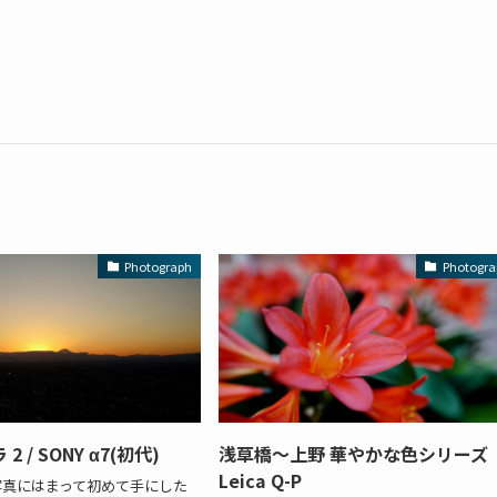
Photograph
Photogra
 / SONY α7(初代)
浅草橋～上野 華やかな色シリーズ
Leica Q-P
写真にはまって初めて手にした