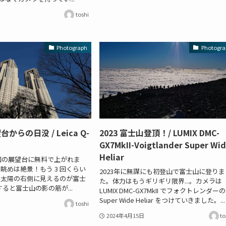
toshi
Photograph
Photogra
からの日没 / Leica Q-
2023 富士山登頂！/ LUMIX DMC-
GX7MkII-Voigtlander Super Wid
Heliar
回の展望台に無料で上がれま
眺めは絶景！もう 3 回くらい
2023年に無謀にも初登山で富士山に登りま
.。 太陽の右側に見えるのが富士
た。体力はもうギリギリ限界...。カメラは
ると富士山の影の筋が...
LUMIX DMC-GX7MkII でフォクトレンダーの
Super Wide Heliar をつけていきました。...
toshi
2024年4月15日
to