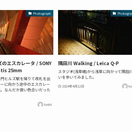
Photograph
Photogra
のエスカレータ / SONY
隅田川 Walking / Leica Q-P
atis 25mm
スタジオ(浅草橋)から浅草に向かって隅田
いを歩いてみました。
ノ門ヒルズ駅を降りて改札を出
ワーに向かう途中のエスカレー
2024年4月12日
to
真。なんだか良い色合いだった
toshi