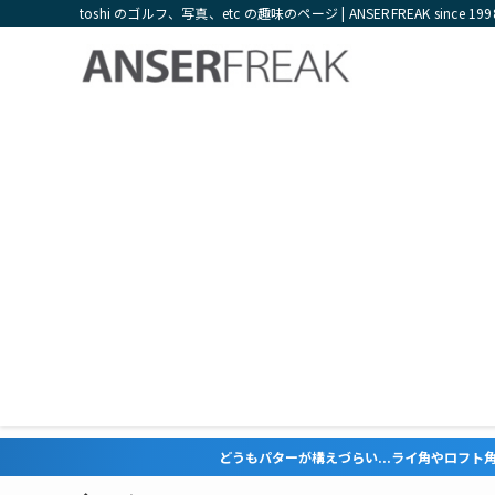
toshi のゴルフ、写真、etc の趣味のページ | ANSERFREAK since 199
どうもパターが構えづらい...ライ角やロフト角が合っていない気が