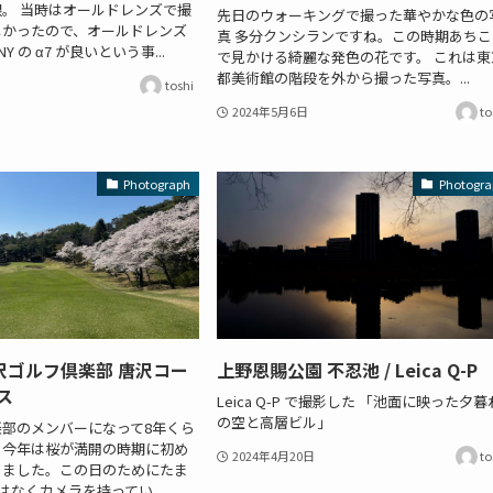
。 当時はオールドレンズで撮
先日のウォーキングで撮った華やかな色の
しかったので、オールドレンズ
真 多分クンシランですね。この時期あちこ
Y の α7 が良いという事...
で見かける綺麗な発色の花です。 これは東
都美術館の階段を外から撮った写真。...
toshi
2024年5月6日
to
Photograph
Photogra
沢ゴルフ倶楽部 唐沢コー
上野恩賜公園 不忍池 / Leica Q-P
ス
Leica Q-P で撮影した 「池面に映った夕暮
の空と高層ビル」
部のメンバーになって8年くら
、今年は桜が満開の時期に初め
2024年4月20日
to
きました。この日のためにたま
 ではなくカメラを持ってい...