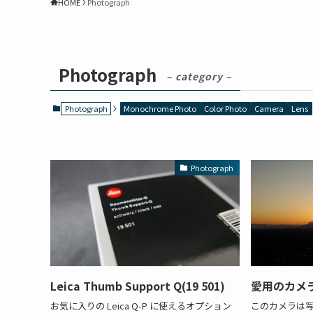
HOME
Photograph
Photograph
– category –
Photograph
Monochrome Photo
Color Photo
Camera
Lens
Photograph
Leica Thumb Support Q(19 501)
愛用のカメラ 2
お気に入りの Leica Q-P に使えるオプション
このカメラは