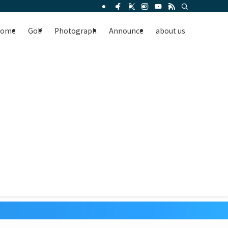
Home
Golf
Photograph
Announce
about us