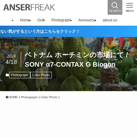
SEARCH
MENU
Home
Golf
Photograph
Announce
about us
するという方はこちらをクリック！
ベトナム ホーチミンの市場にて /
2024
4/18
SONY α7-CONTAX G Biogon
Photograph
Color Photo
HOME
Photograph
Color Photo