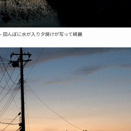
r 2 – 田んぼに水が入り夕焼けが写って綺麗