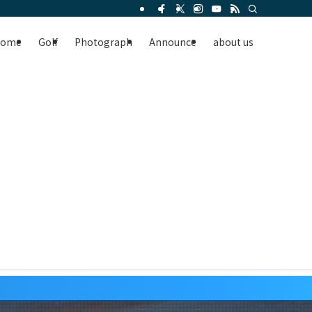
Home
Golf
Photograph
Announce
about us