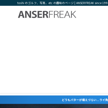
toshi のゴルフ、写真、etc の趣味のページ | ANSERFREAK since 199
どうもパターが構えづらい...ライ角やロフト角が合っていない気がするという