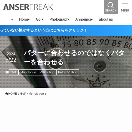
SEARCH
MENU
Home
Golf
Photograph
Announce
about us
い気がするという方はこちらをクリック！
パターに合わせるのではなくパタ
2024
5/22
ーを合わせる
Golf
Monologue
Promotion
Putter/Putting
HOME
Golf
Monologue