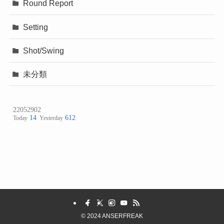
Round Report
Setting
Shot/Swing
未分類
©
2024 ANSERFREAK