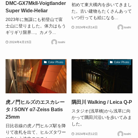
DMC-GX7MkII-Voigtlander
初めて東大構内を歩いてきまし
Super Wide-Heliar
た。古い建物もたくさんあって
いつ行っても絵になる...
2023年に無謀にも初登山で富
士山に登りました。体力はもう
2024年4月14日
toshi
ギリギリ限界...。カメラ...
2024年4月15日
toshi
Color Photo
Color Photo
虎ノ門ヒルズのエスカレー
隅田川 Walking / Leica Q-P
タ / SONY α7-Zeiss Batis
スタジオ(浅草橋)から浅草に向
25mm
かって隅田川沿いを歩いてみま
した。
日比谷線の虎ノ門ヒルズ駅を降
りて改札を出て、ヒルズタワー
2024年4月12日
toshi