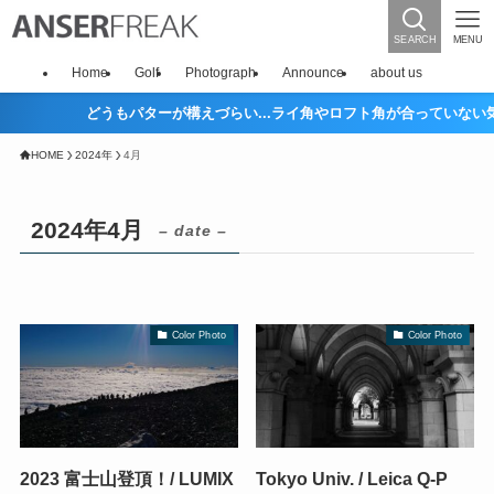
SEARCH
MENU
Home
Golf
Photograph
Announce
about us
どうもパターが構えづらい...ライ角やロフト角が合っていない気がす
HOME
2024年
4月
2024年4月
– date –
Color Photo
Color Photo
2023 富士山登頂！/ LUMIX
Tokyo Univ. / Leica Q-P