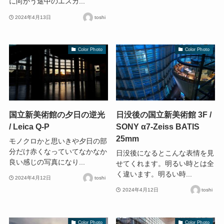
に向かう途中のエスカ...
2024年4月13日
toshi
Color Photo
Color Photo
国立新美術館の夕日の逆光
日没後の国立新美術館 3F /
/ Leica Q-P
SONY α7-Zeiss BATIS
25mm
モノクロかと思いきや夕日の部
分だけ赤くなっていてなかなか
日没後になるとこんな表情を見
良い感じの写真になり...
せてくれます。明るい時とは全
く違います。明るい時...
2024年4月12日
toshi
2024年4月12日
toshi
Color Photo
Color Photo