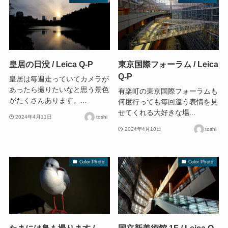
皇居の日没 / Leica Q-P
東京国際フォーラム / Leica
Q-P
皇居は毎週走っていてカメラが
あったら撮りたいなと思う景色
有楽町の東京国際フォーラムも
がたくさんあります。...
何度行っても毎回違う表情を見
せてくれる大好きな場...
2024年4月11日
toshi
2024年4月10日
toshi
Color Photo
Color Photo
たまには鳥も撮ります /
国立新美術館 1F / Leica Q-