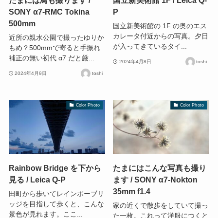
SONY α7-RMC Tokina
P
500mm
国立新美術館の 1F の奥のエス
カレータ付近からの写真。夕日
近所の親水公園で撮ったゆりか
が入ってきているタイ...
もめ？500mmで寄ると手振れ
補正の無い初代 α7 だと厳...
2024年4月8日
toshi
2024年4月9日
toshi
Color Photo
Color Photo
Rainbow Bridge を下から
たまにはこんな写真も撮り
見る / Leica Q-P
ます / SONY α7-Nokton
35mm f1.4
田町から歩いてレインボーブリ
ッジを目指して歩くと、こんな
家の近くで散歩をしていて撮っ
景色が見れます。ここ...
た一枚。これって洋服につくと