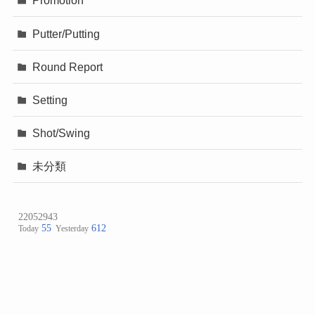
Promotion
Putter/Putting
Round Report
Setting
Shot/Swing
未分類