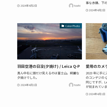
事な赤錆、下の方
2024年4月2日
toshi
2024年4月2日
Color Photo
羽田空港の日没(夕焼け) / Leica Q-P
愛用のカメラ 1 
真ん中右に頭だけ見えるのは富士山。綺麗な
2023 年に手に入れた
夕焼けでした。
のコンデジの Q-P
同じですが、Leic
2024年4月1日
toshi
が刻まれています。2
2024年4月1日