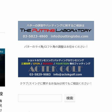
パターのライ角/ロフト角の調整はお任せください！
oto
クラブ/スイングに関するお悩みは何でもご相談ください！
没
検索
海
見
け