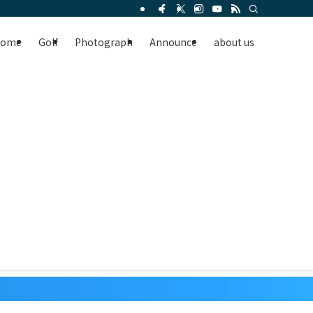
Home
Golf
Photograph
Announce
about us