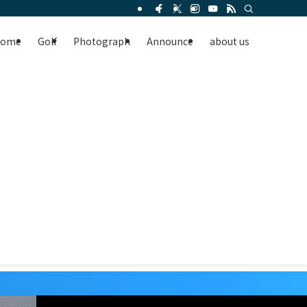
Home
Golf
Photograph
Announce
about us