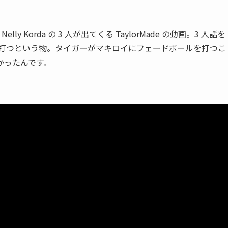
Nelly Korda の 3 人が出てくる TaylorMade の動画。3 人話を
ールを打つという物。タイガーがマキロイにフェードボールを打つこ
かったんです。