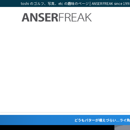
toshi のゴルフ、写真、etc の趣味のページ | ANSERFREAK since 199
どうもパターが構えづらい...ライ角やロフト角が合