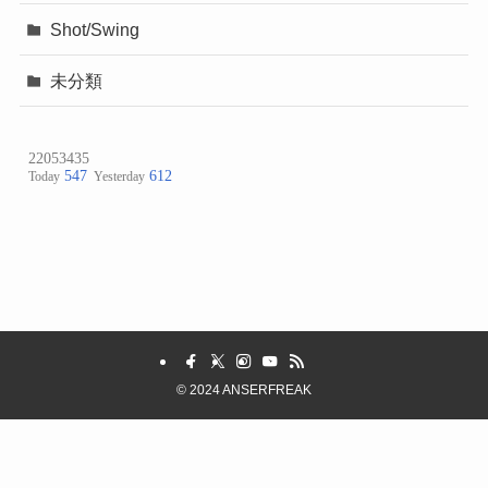
Shot/Swing
未分類
©
2024 ANSERFREAK