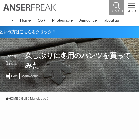
SEARCH
MENU
Home
Golf
Photograph
Announce
about us
どうもパ
久しぶりに冬用のパンツを買って
2026
1/21
みた
Golf
Monologue
HOME
Golf
Monologue