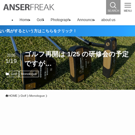
SEARCH
MENU
Home
Golf
Photograph
Announce
about us
という方はこちらをクリック！
ゴルフ再開は 1/25 の研修会の予定
2026
1/19
ですが…
Golf
Monologue
HOME
Golf
Monologue