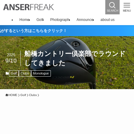
SEARCH
MENU
Home
Golf
Photograph
Announce
about us
う方はこちらをクリック！
船橋カントリー倶楽部でラウンド
2025
9/10
してきました
Golf
Clubs
Monologue
HOME
Golf
Clubs