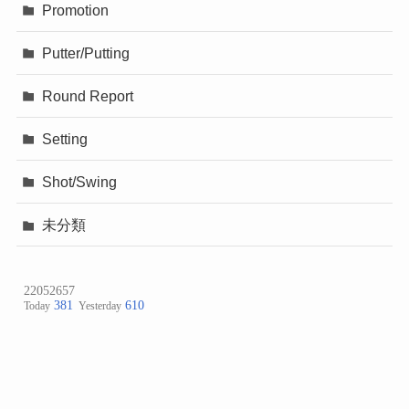
Promotion
Putter/Putting
Round Report
Setting
Shot/Swing
未分類