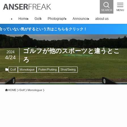
SEARCH
MENU
Home
Golf
Photograph
Announce
about us
ない気がするという方はこちらをクリック！
ゴルフが他のスポーツと違うとこ
2024
4/24
ろ
Golf
Monologue
Putter/Putting
Shot/Swing
HOME
Golf
Monologue