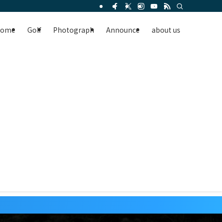
Home
Golf
Photograph
Announce
about us