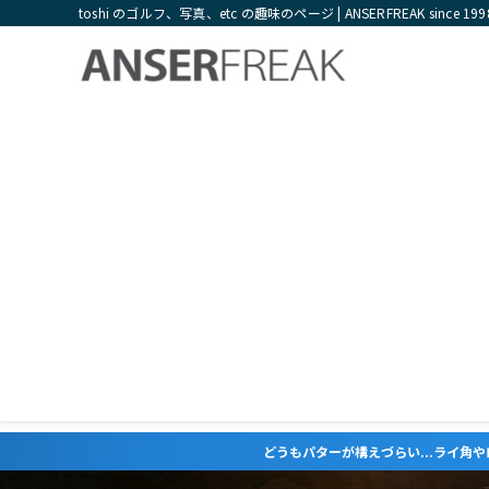
toshi のゴルフ、写真、etc の趣味のページ | ANSERFREAK since 199
どうもパターが構えづらい...ライ角やロフト角が合っていない気