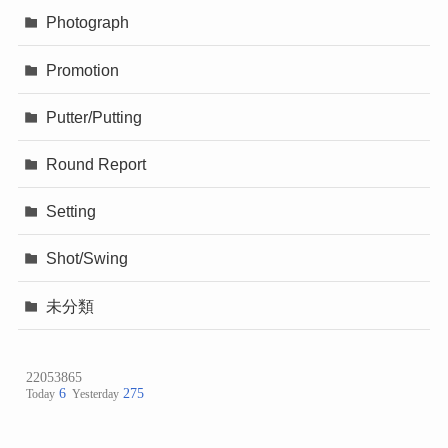
Photograph
Promotion
Putter/Putting
Round Report
Setting
Shot/Swing
未分類