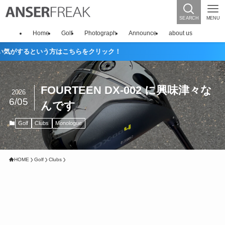
SEARCH
MENU
Home
Golf
Photograph
Announce
about us
という方はこちらをクリック！
FOURTEEN DX-002 に興味津々な
2026
6/05
んです
Golf
Clubs
Monologue
HOME
Golf
Clubs