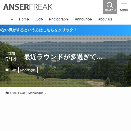
SEARCH
MENU
Home
Golf
Photograph
Announce
about us
るという方はこちらをクリック！
2026
最近ラウンドが多過ぎて…
5/14
Golf
Monologue
HOME
Golf
Monologue