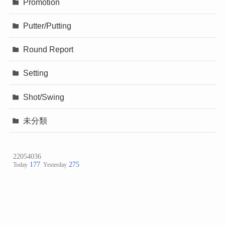
Promotion
Putter/Putting
Round Report
Setting
Shot/Swing
未分類