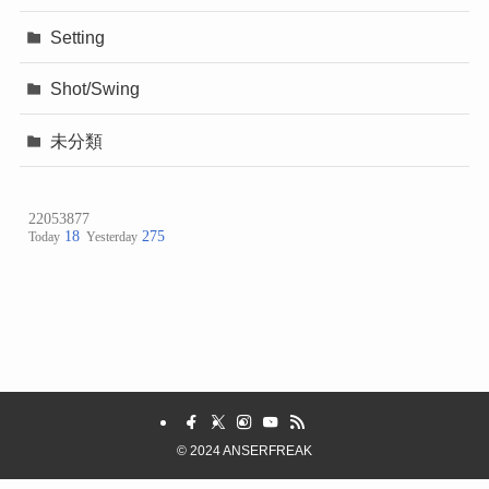
Setting
Shot/Swing
未分類
©
2024 ANSERFREAK