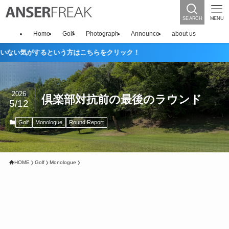
SEARCH
MENU
Home
Golf
Photograph
Announce
about us
するという方はこちらをクリック！
2026
倶楽部対抗前の最後のラウンド
5/12
Golf
Monologue
Round Report
HOME
Golf
Monologue