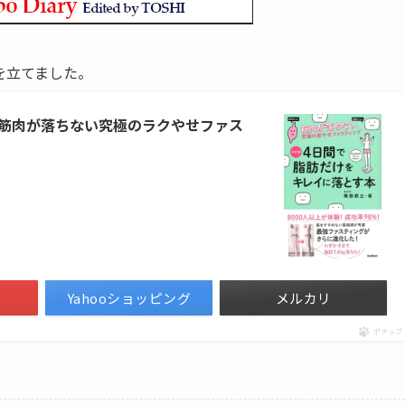
を立てました。
 筋肉が落ちない究極のラクやせファス
Yahooショッピング
メルカリ
ポチップ