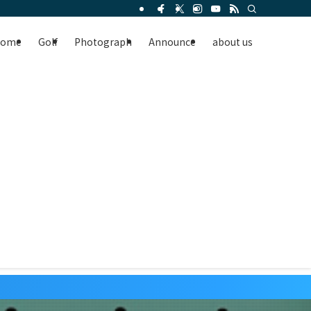
Home
Golf
Photograph
Announce
about us