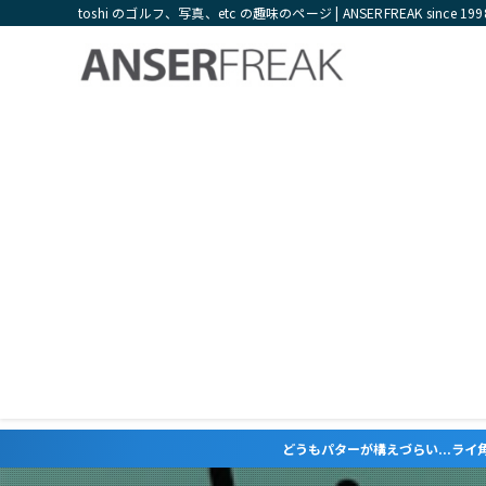
toshi のゴルフ、写真、etc の趣味のページ | ANSERFREAK since 199
どうもパターが構えづらい...ライ角やロフト角が合って