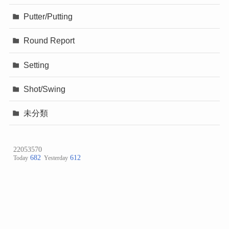
Putter/Putting
Round Report
Setting
Shot/Swing
未分類