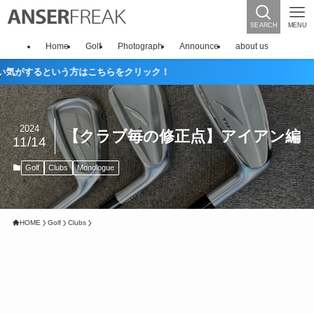
SEARCH
MENU
Home
Golf
Photograph
Announce
about us
という方はこちらをクリック！
2024
【クラブ毎の修正点】アイアン編
11/14
Golf
Clubs
Monologue
HOME
Golf
Clubs